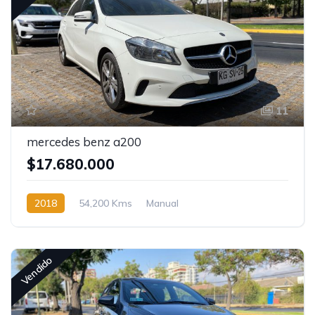
11
mercedes benz a200
$17.680.000
2018
54,200 Kms
Manual
Vendido