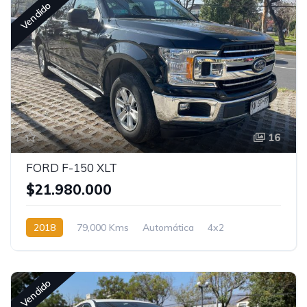
Vendido
16
FORD F-150 XLT
$21.980.000
2018
79,000 Kms
Automática
4x2
Vendido