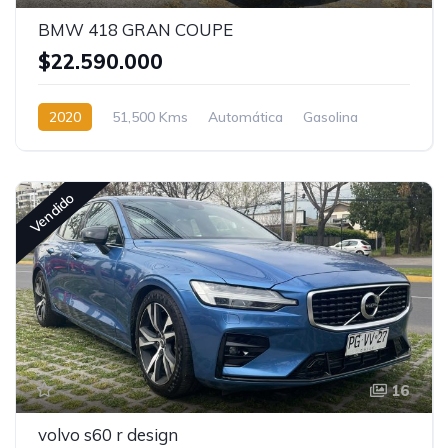
BMW 418 GRAN COUPE
$22.590.000
2020
51,500 Kms
Automática
Gasolina
Vendido
16
volvo s60 r design