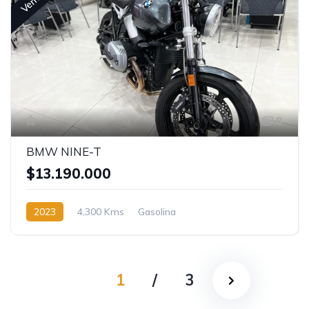
8
BMW NINE-T
$13.190.000
2023
4,300 Kms
Gasolina
1
/
3