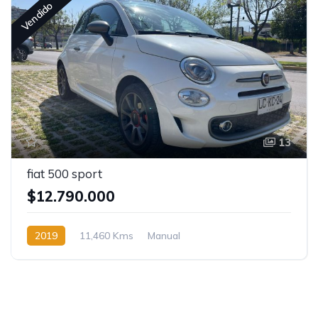
Vendido
13
fiat 500 sport
$12.790.000
2019
11,460 Kms
Manual