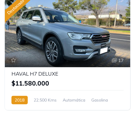
Destacado
17
HAVAL H7 DELUXE
$11.580.000
2018
22,500 Kms
Automática
Gasolina