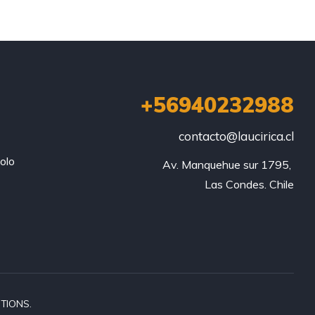
+56940232988
contacto@laucirica.cl
olo
Av. Manquehue sur 1795, 

Las Condes. Chile
TIONS.