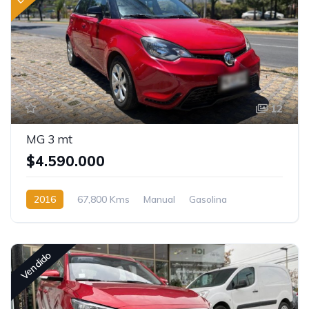
12
MG 3 mt
$4.590.000
2016
67,800 Kms
Manual
Gasolina
Vendido