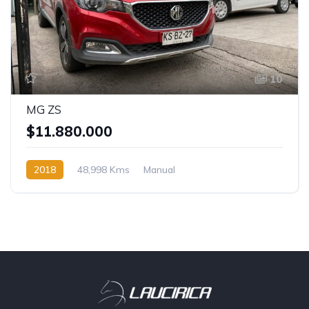
10
MG ZS
$11.880.000
2018
48,998 Kms
Manual