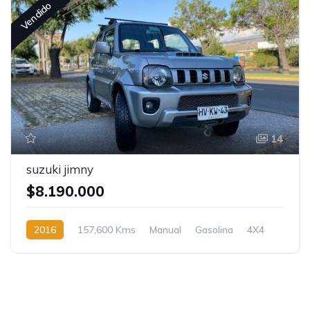
Vendido
14
suzuki jimny
$8.190.000
2016
157,600 Kms
Manual
Gasolina
4X4