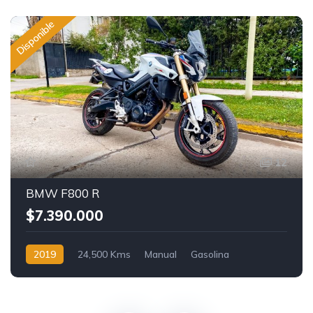
Disponible
12
BMW F800 R
$7.390.000
2019
24,500 Kms
Manual
Gasolina