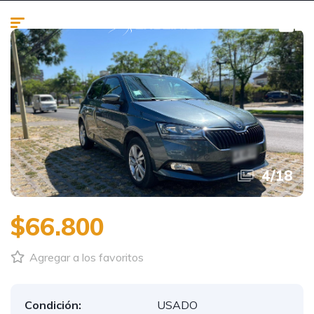
4
/
18
$66.800
Agregar a los favoritos
Condición:
USADO