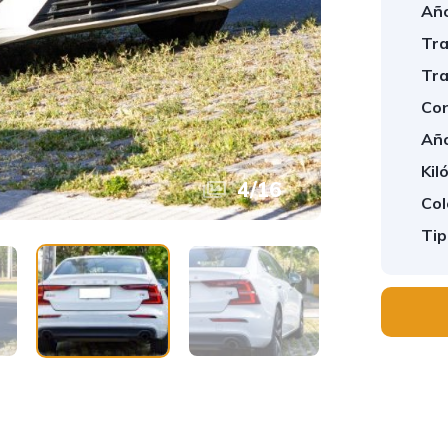
Año
Tra
Tra
Con
Año
Kil
4
/
16
Col
Tip