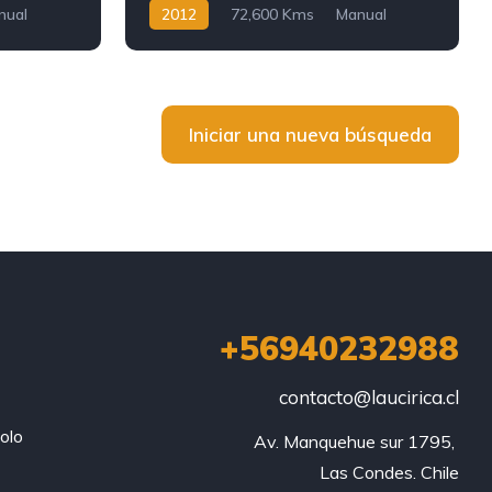
nual
2012
72,600 Kms
Manual
Gasolina
Iniciar una nueva búsqueda
+56940232988
contacto@laucirica.cl
olo
Av. Manquehue sur 1795, 

Las Condes. Chile