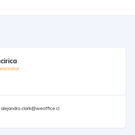
cirica
nistrator
alejandro.clark@weoffice.cl