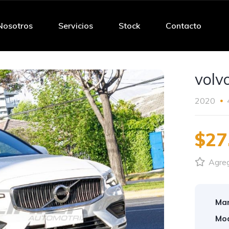
Nosotros
Servicios
Stock
Contacto
volv
2020
$27
Agrega
Mar
Mod