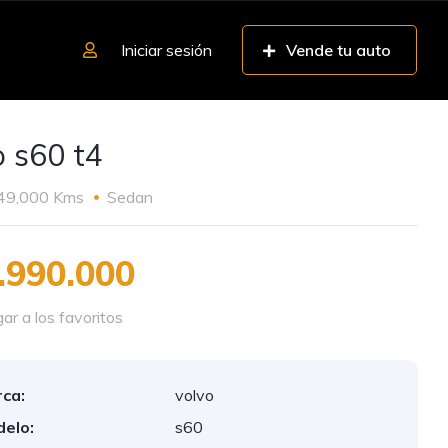
Iniciar sesión
Vende tu auto
o s60 t4
49,000 Kms
Sedan
.990.000
r a los favoritos
ca:
volvo
elo:
s60