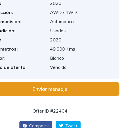
:
2020
cción:
AWD / 4WD
nsmisión:
Automática
dición:
Usados
:
2020
ómetros:
49,000 Kms
or:
Blanco
o de oferta:
Vendido
Enviar mensaje
Offer ID #22404
Compartir
Tweet