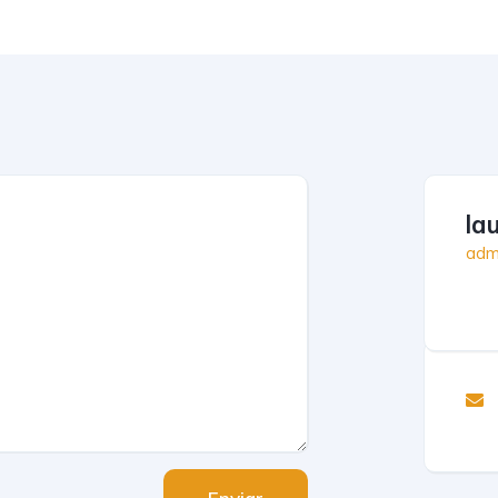
lau
admi