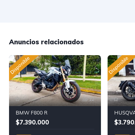
Anuncios relacionados
Disponible
Disponible
12
BMW F800 R
HUSQVA
$7.390.000
$3.790