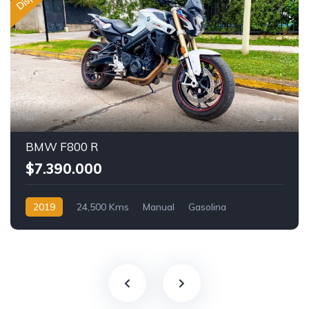
12
BMW F800 R
$7.390.000
2019
24,500 Kms
Manual
Gasolina