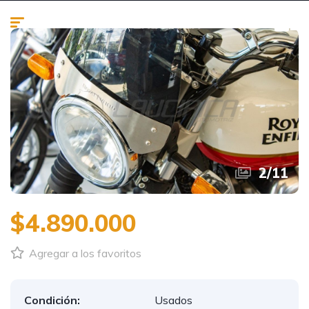
2
/
11
$4.890.000
Agregar a los favoritos
Condición:
Usados